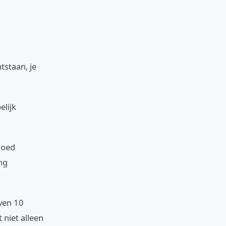
tstaan, je
elijk
goed
ng
ven 10
 niet alleen