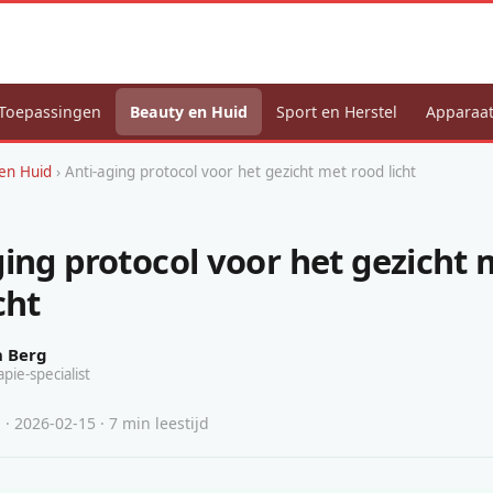
Toepassingen
Beauty en Huid
Sport en Herstel
Apparaat
en Huid
› Anti-aging protocol voor het gezicht met rood licht
ging protocol voor het gezicht 
cht
n Berg
apie-specialist
· 2026-02-15 · 7 min leestijd