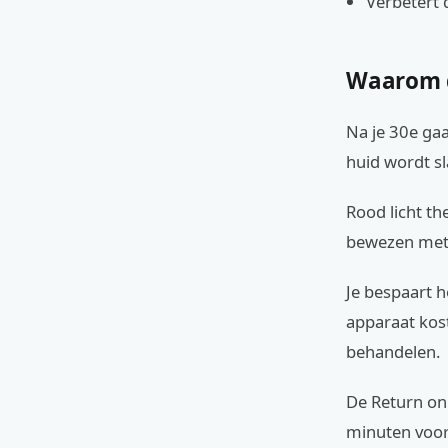
Verbetert 
Waarom di
Na je 30e ga
huid wordt sl
Rood licht th
bewezen meth
Je bespaart 
apparaat kos
behandelen.
De Return on
minuten voor 