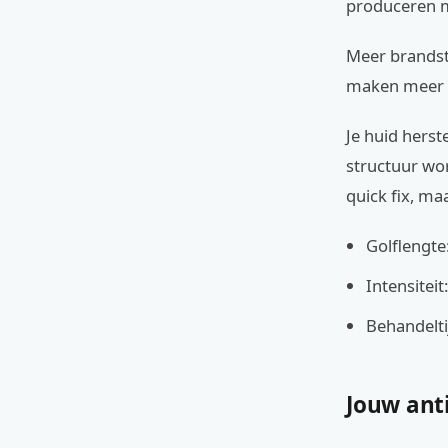
produceren me
Meer brandsto
maken meer c
Je huid herst
structuur word
quick fix, ma
Golflengt
Intensitei
Behandelti
Jouw anti