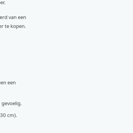
er.
kerd van een
er te kopen.
.
een een
n gevoelig.
-30 cm).