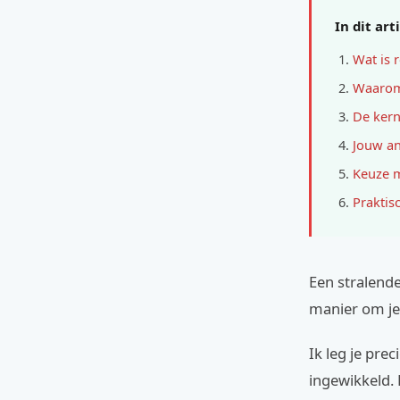
In dit art
Wat is r
Waarom 
De kern:
Jouw an
Keuze m
Praktis
Een stralende
manier om je 
Ik leg je pre
ingewikkeld. D