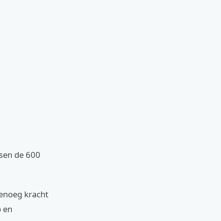
ssen de 600
genoeg kracht
p en