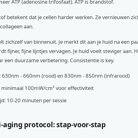
er ATP (adenosine trifosfaat). ATP is brandstof.
f betekent dat je cellen harder werken. Ze vernieuwen zich
ollageen aan.
elt zichzelf van binnenuit. Je merkt dit aan je huid na een p
t fijner, fijne lijntjes vervagen. Je huid voelt steviger aan. 
ar een duurzame verbetering. Consistentie is key.
e: 630nm - 660nm (rood) en 830nm - 850nm (infrarood)
t: minimaal 100mW/cm² voor effectiviteit
jd: 10-20 minuten per sessie
-aging protocol: stap-voor-stap