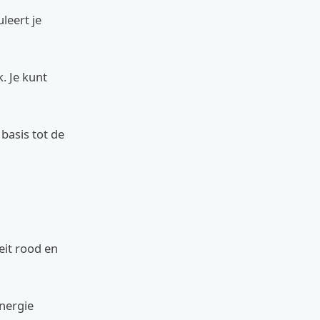
leert je
k. Je kunt
 basis tot de
eit rood en
energie