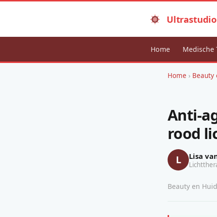
Ultrastudio
Home
Medische 
Home
›
Beauty 
Anti-a
rood li
Lisa va
L
Lichtther
Beauty en Huid 