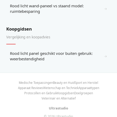
Rood licht wand-paneel vs staand model:
→
ruimtebesparing
Koopgidsen
Vergelijking en koopadvies
Rood licht panel geschikt voor buiten gebruik:
→
weerbestendigheid
Medische Toepassingen
Beauty en Huid
Sport en Herstel
Apparaat Reviews
Wetenschap en Techniek
Apparaattypen
Protocollen en Gebruik
Koopgidsen
Doelgroepen
Veterinair en Alternatief
Ultrastudio
© 2026 Ultrastudio