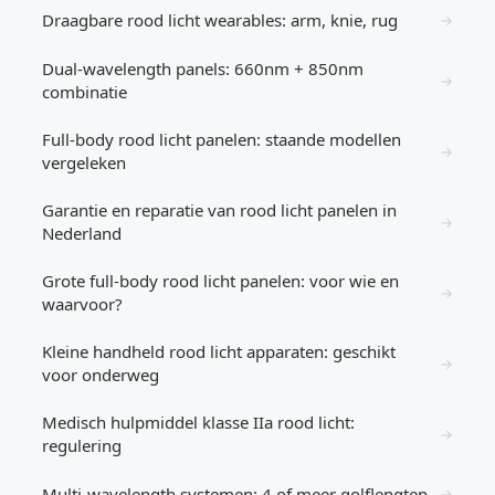
Draagbare rood licht wearables: arm, knie, rug
→
Dual-wavelength panels: 660nm + 850nm
→
combinatie
Full-body rood licht panelen: staande modellen
→
vergeleken
Garantie en reparatie van rood licht panelen in
→
Nederland
Grote full-body rood licht panelen: voor wie en
→
waarvoor?
Kleine handheld rood licht apparaten: geschikt
→
voor onderweg
Medisch hulpmiddel klasse IIa rood licht:
→
regulering
Multi-wavelength systemen: 4 of meer golflengten
→