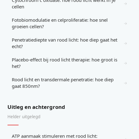
Cytochroom c oxidase: hoe rood licht werkt in je
→
cellen
Fotobiomodulatie en celproliferatie: hoe snel
→
groeien cellen?
Penetratiediepte van rood licht: hoe diep gaat het
→
echt?
Placebo-effect bij rood licht therapie: hoe groot is
→
het?
Rood licht en transdermale penetratie: hoe diep
→
gaat 850nm?
Uitleg en achtergrond
Helder uitgelegd
ATP aanmaak stimuleren met rood licht: