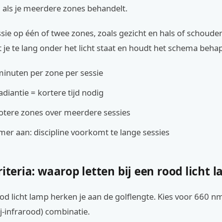
jd als je meerdere zones behandelt.
sie op één of twee zones, zoals gezicht en hals of schouder
je te lang onder het licht staat en houdt het schema beha
minuten per zone per sessie
adiantie = kortere tijd nodig
otere zones over meerdere sessies
mer aan: discipline voorkomt te lange sessies
riteria: waarop letten bij een rood licht 
d licht lamp herken je aan de golflengte. Kies voor 660 n
j-infrarood) combinatie.