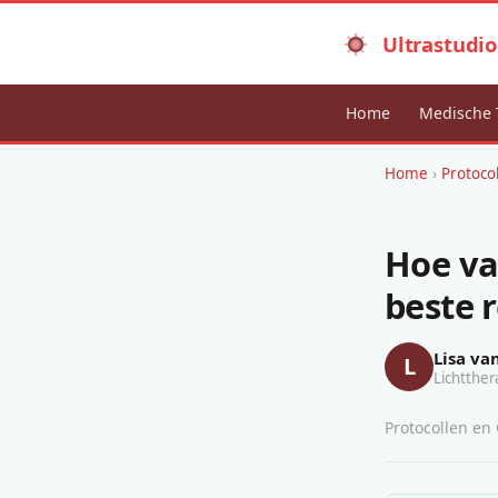
Ultrastudio
Home
Medische 
Home
›
Protoco
Hoe va
beste 
Lisa va
L
Lichtther
Protocollen en 