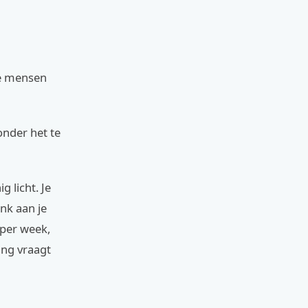
te mensen
onder het te
 licht. Je
nk aan je
 per week,
ing vraagt