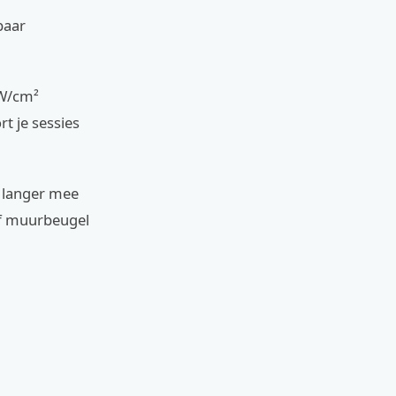
baar
mW/cm²
rt je sessies
t langer mee
of muurbeugel