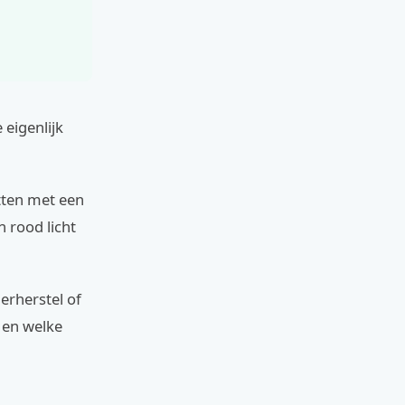
 eigenlijk
itten met een
n rood licht
ierherstel of
e en welke