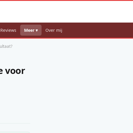
 Reviews
Meer ▾
Over mij
ultaat?
e voor