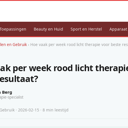
Toepassingen
Beauty en Huid
Sport en Herstel
Apparaat
llen en Gebruik
› Hoe vaak per week rood licht therapie voor beste res
ak per week rood licht therapi
resultaat?
n Berg
apie-specialist
Gebruik · 2026-02-15 · 8 min leestijd