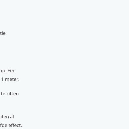
tie
amp. Een
 1 meter.
te zitten
uten al
de effect.