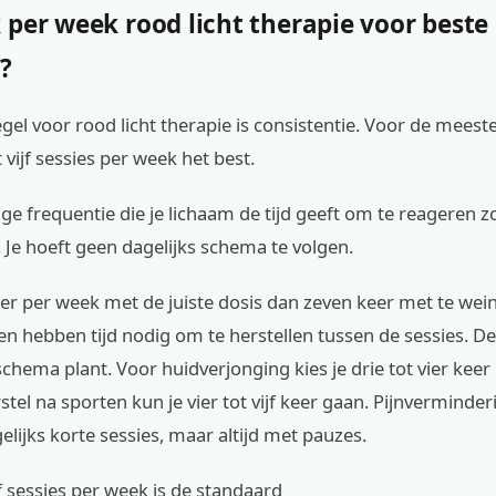
per week rood licht therapie voor beste
?
el voor rood licht therapie is consistentie. Voor de mees
 vijf sessies per week het best.
ilige frequentie die je lichaam de tijd geeft om te reageren z
 Je hoeft geen dagelijks schema te volgen.
eer per week met de juiste dosis dan zeven keer met te weinig
en hebben tijd nodig om te herstellen tussen de sessies. De
e schema plant. Voor huidverjonging kies je drie tot vier keer
stel na sporten kun je vier tot vijf keer gaan. Pijnverminder
ijks korte sessies, maar altijd met pauzes.
jf sessies per week is de standaard