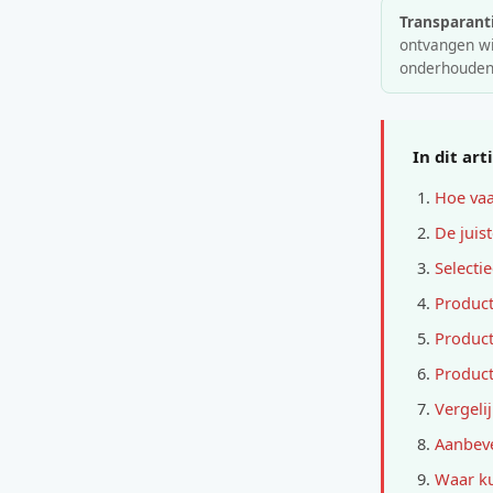
Transparanti
ontvangen wij
onderhouden
In dit art
Hoe vaa
De juis
Selectie
Product
Product
Product
Vergeli
Aanbeve
Waar ku