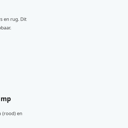
s en rug. Dit
pbaar.
lamp
m (rood) en