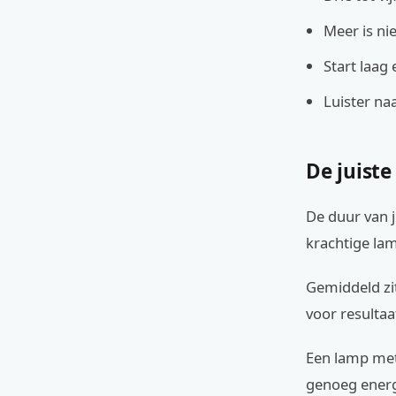
Meer is nie
Start laag
Luister naa
De juiste
De duur van j
krachtige la
Gemiddeld zit
voor resultaa
Een lamp met
genoeg energ