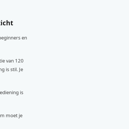
icht
beginners en
ie van 120
is stil. Je
bediening is
aam moet je