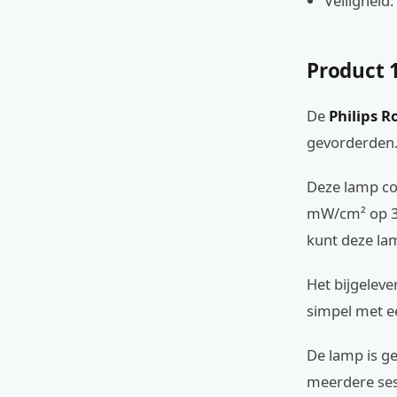
Veiligheid
Product 
De
Philips 
gevorderden
Deze lamp co
mW/cm² op 30 
kunt deze la
Het bijgelever
simpel met e
De lamp is ge
meerdere ses