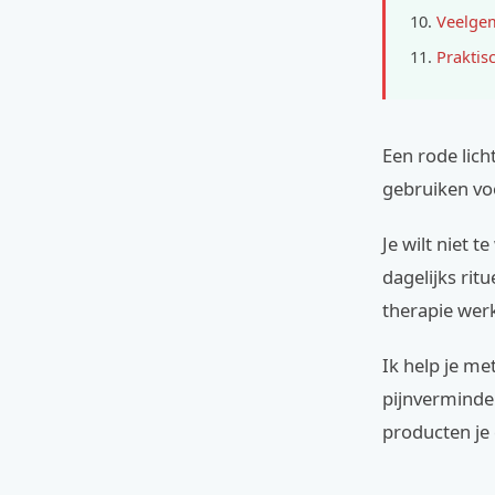
Veelgem
Praktis
Een rode lich
gebruiken voo
Je wilt niet 
dagelijks ritu
therapie werk
Ik help je me
pijnverminder
producten je