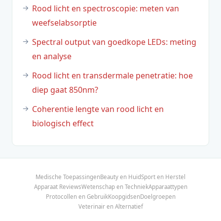
Rood licht en spectroscopie: meten van
weefselabsorptie
Spectral output van goedkope LEDs: meting
en analyse
Rood licht en transdermale penetratie: hoe
diep gaat 850nm?
Coherentie lengte van rood licht en
biologisch effect
Medische Toepassingen
Beauty en Huid
Sport en Herstel
Apparaat Reviews
Wetenschap en Techniek
Apparaattypen
Protocollen en Gebruik
Koopgidsen
Doelgroepen
Veterinair en Alternatief