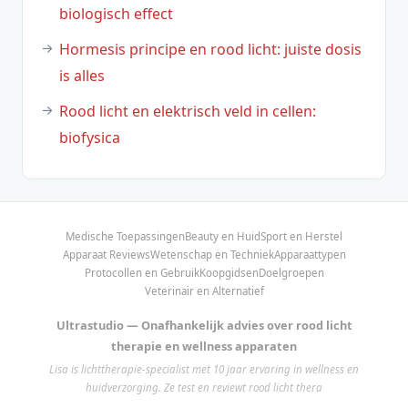
biologisch effect
Hormesis principe en rood licht: juiste dosis
is alles
Rood licht en elektrisch veld in cellen:
biofysica
Medische Toepassingen
Beauty en Huid
Sport en Herstel
Apparaat Reviews
Wetenschap en Techniek
Apparaattypen
Protocollen en Gebruik
Koopgidsen
Doelgroepen
Veterinair en Alternatief
Ultrastudio — Onafhankelijk advies over rood licht
therapie en wellness apparaten
Lisa is lichttherapie-specialist met 10 jaar ervaring in wellness en
huidverzorging. Ze test en reviewt rood licht thera