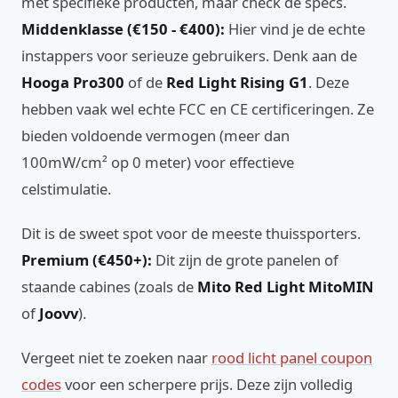
met specifieke producten, maar check de specs.
Middenklasse (€150 - €400):
Hier vind je de echte
instappers voor serieuze gebruikers. Denk aan de
Hooga Pro300
of de
Red Light Rising G1
. Deze
hebben vaak wel echte FCC en CE certificeringen. Ze
bieden voldoende vermogen (meer dan
100mW/cm² op 0 meter) voor effectieve
celstimulatie.
Dit is de sweet spot voor de meeste thuissporters.
Premium (€450+):
Dit zijn de grote panelen of
staande cabines (zoals de
Mito Red Light MitoMIN
of
Joovv
).
Vergeet niet te zoeken naar
rood licht panel coupon
codes
voor een scherpere prijs. Deze zijn volledig