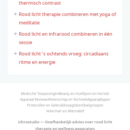
thermisch contrast
Rood licht therapie combineren met yoga of
meditatie
Rood licht en infrarood combineren in één
sessie
Rood licht 's ochtends vroeg: circadiaans
ritme en energie
Medische Toepassingen
Beauty en Huid
Sport en Herstel
Apparaat Reviews
Wetenschap en Techniek
Apparaattypen
Protocollen en Gebruik
Koopgidsen
Doelgroepen
Veterinair en Alternatief
Ultrastudio — Onafhankelijk advies over rood licht
therapie en wellness apparaten