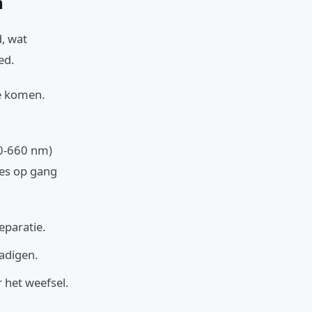
n
d, wat
ed.
te komen.
30-660 nm)
ies op gang
eparatie.
hadigen.
 het weefsel.