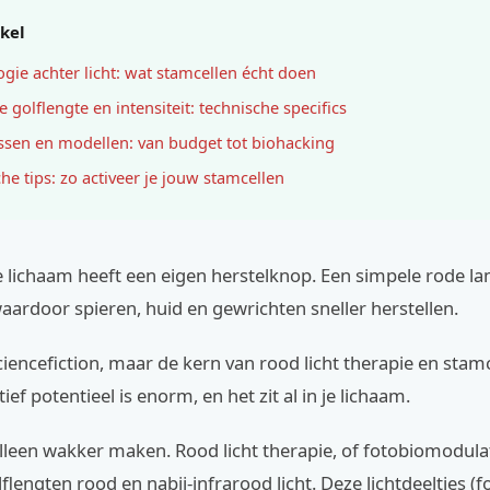
ikel
ogie achter licht: wat stamcellen écht doen
e golflengte en intensiteit: technische specifics
assen en modellen: van budget tot biohacking
che tips: zo activeer je jouw stamcellen
 je lichaam heeft een eigen herstelknop. Een simpele rode la
aardoor spieren, huid en gewrichten sneller herstellen.
ciencefiction, maar de kern van rood licht therapie en stamc
ef potentieel is enorm, en het zit al in je lichaam.
lleen wakker maken. Rood licht therapie, of fotobiomodulat
lflengten rood en nabij-infrarood licht. Deze lichtdeeltjes (