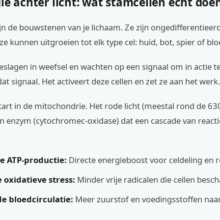
ie achter licht: wat stamcellen écht doe
jn de bouwstenen van je lichaam. Ze zijn ongedifferentieer
ze kunnen uitgroeien tot elk type cel: huid, bot, spier of blo
eslagen in weefsel en wachten op een signaal om in actie 
dat signaal. Het activeert deze cellen en zet ze aan het werk.
art in de mitochondrie. Het rode licht (meestal rond de 6
en enzym (cytochromec-oxidase) dat een cascade van react
 ATP-productie:
Directe energieboost voor celdeling en r
 oxidatieve stress:
Minder vrije radicalen die cellen besc
e bloedcirculatie:
Meer zuurstof en voedingsstoffen naar