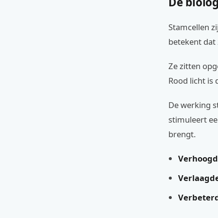
De biolog
Stamcellen zi
betekent dat 
Ze zitten opg
Rood licht is 
De werking st
stimuleert e
brengt.
Verhoogde
Verlaagde
Verbeterd