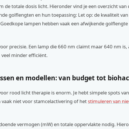
m de totale dosis licht. Hieronder vind je een overzicht van
e golflengten en hun toepassing: Let op: de kwaliteit van
l. Goedkope lampen hebben vaak een afwijkende golflengte 
 voor precisie. Een lamp die 660 nm claimt maar 640 nm is, 
 veel minder efficiënt.
assen en modellen: van budget tot bioha
oor rood licht therapie is enorm. Je hebt simpele spots va
 vaak niet voor stamcelactivering of het
stimuleren van ni
ldoende vermogen (mW) en totale oppervlakte nodig. Hiero