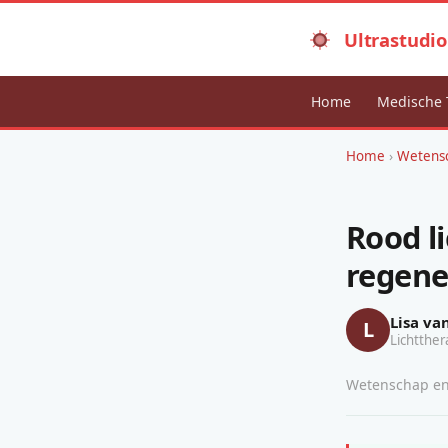
Ultrastudio
Home
Medische 
Home
›
Wetensc
Rood l
regene
Lisa va
L
Lichtther
Wetenschap en 