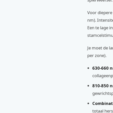
Voor diepere 
nm). Intensit
Een te lage in
stamcelstimul
Je moet de l
per zone).
630-660 n
collageenp
810-850 n
gewrichtsp
Combinat
totaal hers