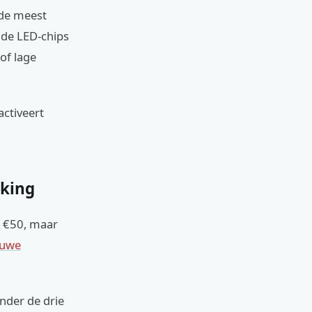
 de meest
 de LED-chips
of lage
activeert
cking
n €50, maar
euwe
nder de drie