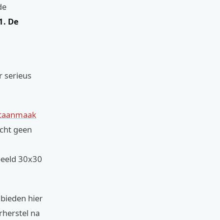
de
1. De
r serieus
itaanmaak
acht geen
rbeeld 30x30
 bieden hier
rherstel na