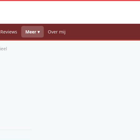
 Reviews
Meer ▾
Over mij
ieel