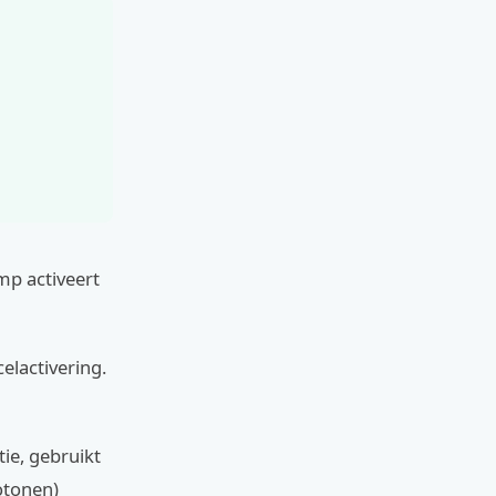
mp activeert
elactivering.
ie, gebruikt
fotonen)