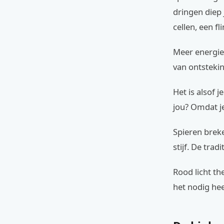
dringen diep 
cellen, een fl
Meer energie 
van ontsteki
Het is alsof j
jou? Omdat je
Spieren breke
stijf. De trad
Rood licht th
het nodig hee