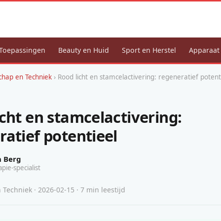
Toepassingen
Beauty en Huid
Sport en Herstel
Apparaat
hap en Techniek
› Rood licht en stamcelactivering: regeneratief potent
icht en stamcelactivering:
ratief potentieel
n Berg
apie-specialist
Techniek · 2026-02-15 · 7 min leestijd