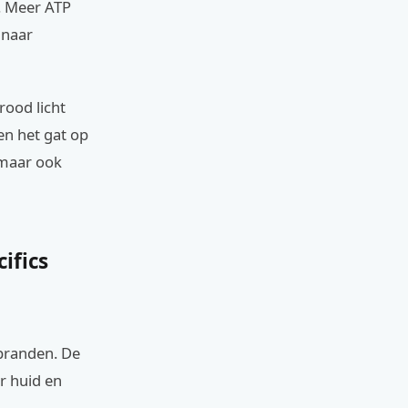
. Meer ATP
 naar
rood licht
len het gat op
 maar ook
cifics
rbranden. De
r huid en