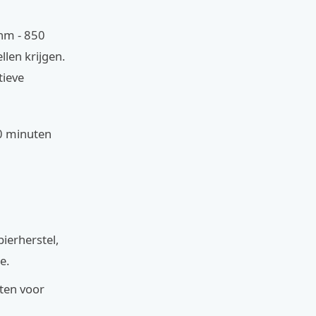
 nm - 850
llen krijgen.
tieve
20 minuten
ierherstel,
e.
ten voor