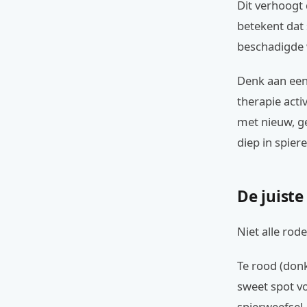
Dit verhoogt
betekent dat
beschadigde 
Denk aan een
therapie activ
met nieuw, ge
diep in spier
De juiste
Niet alle rod
Te rood (donk
sweet spot v
spierweefsel.