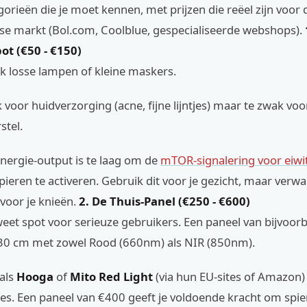
orieën die je moet kennen, met prijzen die reëel zijn voor 
e markt (Bol.com, Coolblue, gespecialiseerde webshops).
ot (€50 - €150)
aak losse lampen of kleine maskers.
k voor huidverzorging (acne, fijne lijntjes) maar te zwak voo
stel.
energie-output is te laag om de
mTOR-signalering voor eiw
spieren te activeren. Gebruik dit voor je gezicht, maar verw
voor je knieën.
2. De Thuis-Panel (€250 - €600)
sweet spot voor serieuze gebruikers. Een paneel van bijvoo
30 cm met zowel Rood (660nm) als NIR (850nm).
als
Hooga
of
Mito Red Light
(via hun EU-sites of Amazon)
es. Een paneel van €400 geeft je voldoende kracht om spie