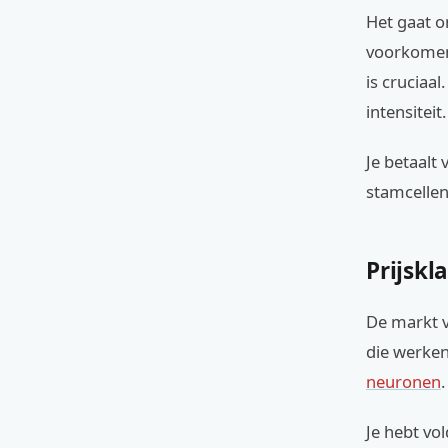
Het gaat o
voorkomend
is cruciaa
intensiteit.
Je betaalt
stamcellen
Prijskl
De markt v
die werken
neuronen
.
Je hebt vo