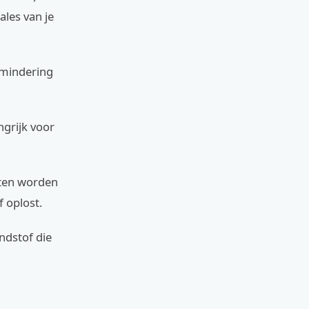
ales van je
rmindering
ngrijk voor
chten worden
f oplost.
andstof die