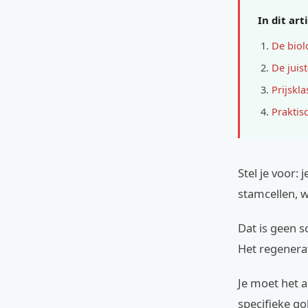
In dit art
De biol
De juist
Prijskl
Praktis
Stel je voor:
stamcellen, w
Dat is geen s
Het regenerati
Je moet het a
specifieke go