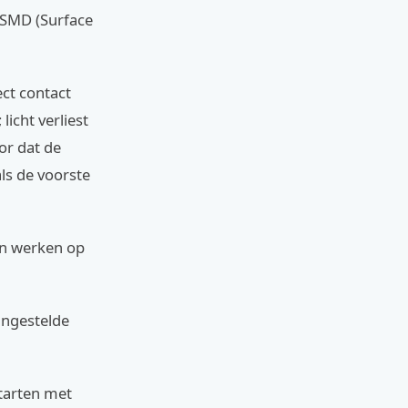
 SMD (Surface
ect contact
licht verliest
or dat de
als de voorste
en werken op
 ingestelde
starten met