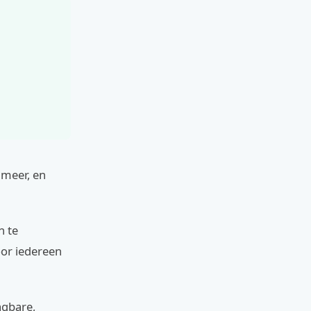
t meer, en
n te
oor iedereen
agbare,