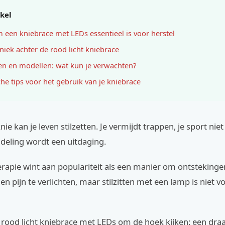
ikel
een kniebrace met LEDs essentieel is voor herstel
niek achter de rood licht kniebrace
en en modellen: wat kun je verwachten?
che tips voor het gebruik van je kniebrace
knie kan je leven stilzetten. Je vermijdt trappen, je sport nie
deling wordt een uitdaging.
erapie wint aan populariteit als een manier om ontstekinge
n pijn te verlichten, maar stilzitten met een lamp is niet v
 rood licht kniebrace met LEDs om de hoek kijken: een dra