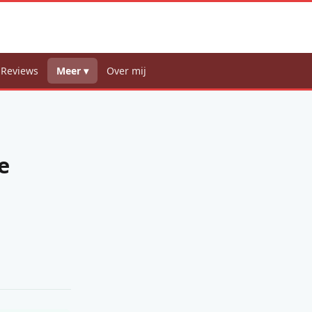
 Reviews
Meer ▾
Over mij
e