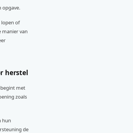
n opgave.
t lopen of
ve manier van
eer
r herstel
t begint met
oening zoals
n hun
ersteuning de