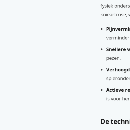
fysiek onders
knieartrose, 
Pijnvermi
verminder
Snellere 
pezen.
Verhoogde
spieronder
Actieve re
is voor her
De techni