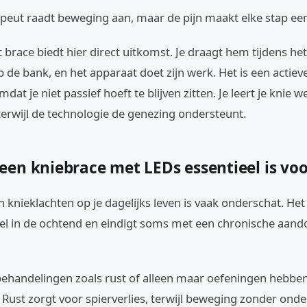
apeut raadt beweging aan, maar de pijn maakt elke stap ee
t brace biedt hier direct uitkomst. Je draagt hem tijdens he
op de bank, en het apparaat doet zijn werk. Het is een actie
dat je niet passief hoeft te blijven zitten. Je leert je knie w
erwijl de technologie de genezing ondersteunt.
en kniebrace met LEDs essentieel is voo
 knieklachten op je dagelijks leven is vaak onderschat. He
oel in de ochtend en eindigt soms met een chronische aand
 behandelingen zoals rust of alleen maar oefeningen hebbe
Rust zorgt voor spierverlies, terwijl beweging zonder ond