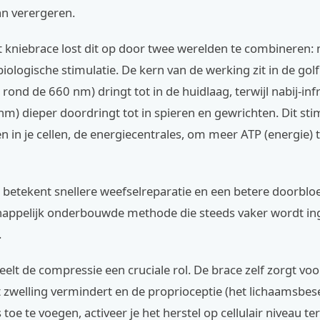
an verergeren.
ht kniebrace lost dit op door twee werelden te combineren
n biologische stimulatie. De kern van de werking zit in de gol
l rond de 660 nm) dringt tot in de huidlaag, terwijl nabij-in
m) dieper doordringt tot in spieren en gewrichten. Dit sti
 in je cellen, de energiecentrales, om meer ATP (energie) 
betekent snellere weefselreparatie en een betere doorbloe
appelijk onderbouwde methode die steeds vaker wordt ing
.
elt de compressie een cruciale rol. De brace zelf zorgt voo
 zwelling vermindert en de proprioceptie (het lichaamsbese
oe te voegen, activeer je het herstel op cellulair niveau terw