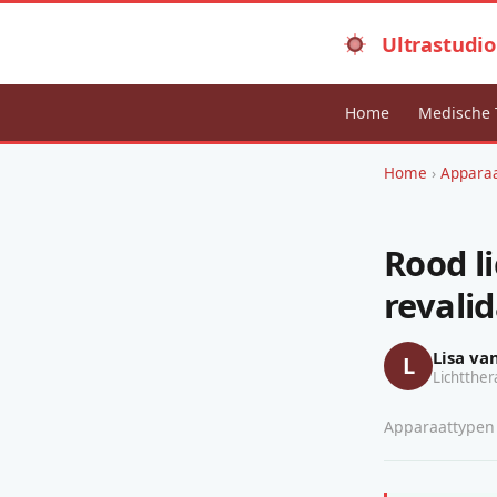
Ultrastudio
Home
Medische 
Home
›
Appara
Rood l
revalid
Lisa va
L
Lichtther
Apparaattypen ·