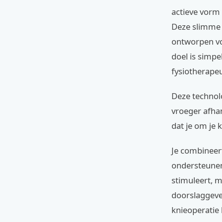
actieve vorm 
Deze slimme 
ontworpen voo
doel is simpe
fysiotherapeu
Deze technolo
vroeger afhan
dat je om je 
Je combineert
ondersteunend
stimuleert, m
doorslaggeve
knieoperatie