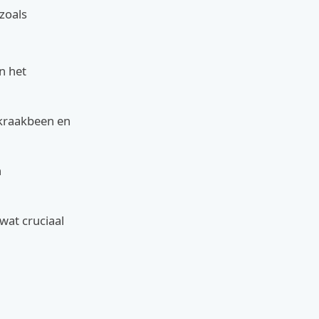
 zoals
n het
 kraakbeen en
n
wat cruciaal