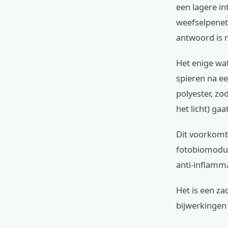
een lagere in
weefselpenetr
antwoord is n
Het enige wat
spieren na e
polyester, zo
het licht) gaa
Dit voorkomt 
fotobiomodula
anti-inflamma
Het is een za
bijwerkingen