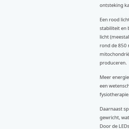
ontsteking k
Een rood lic
stabiliteit e
licht (meesta
rond de 850 n
mitochondriën
produceren.
Meer energie 
een wetensch
fysiotherapie
Daarnaast spe
gewricht, wat
Door de LEDs t