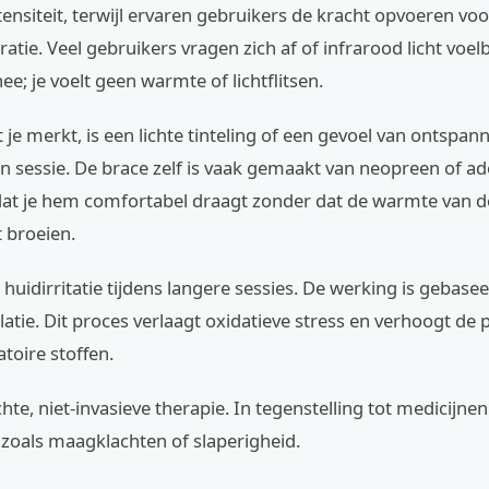
tensiteit, terwijl ervaren gebruikers de kracht opvoeren vo
atie. Veel gebruikers vragen zich af of infrarood licht voelb
ee; je voelt geen warmte of lichtflitsen.
 je merkt, is een lichte tinteling of een gevoel van ontspann
en sessie. De brace zelf is vaak gemaakt van neopreen of 
dat je hem comfortabel draagt zonder dat de warmte van de
t broeien.
huidirritatie tijdens langere sessies. De werking is gebase
tie. Dit proces verlaagt oxidatieve stress en verhoogt de 
toire stoffen.
chte, niet-invasieve therapie. In tegenstelling tot medicijne
 zoals maagklachten of slaperigheid.