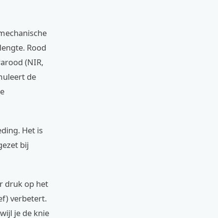
: mechanische
flengte. Rood
frarood (NIR,
muleert de
te
ding. Het is
ezet bij
r druk op het
f) verbetert.
ijl je de knie