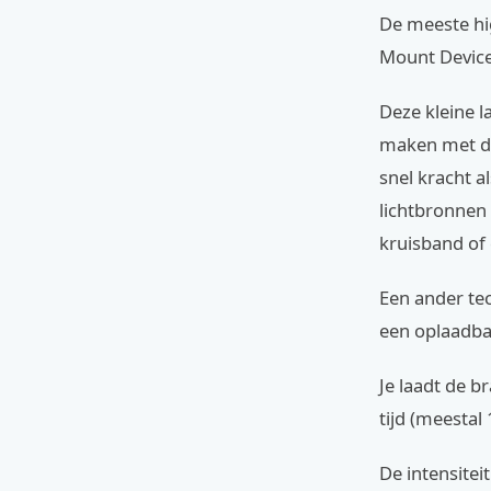
De meeste hi
Mount Device
Deze kleine l
maken met de 
snel kracht a
lichtbronnen 
kruisband of
Een ander te
een oplaadbar
Je laadt de b
tijd (meestal
De intensitei