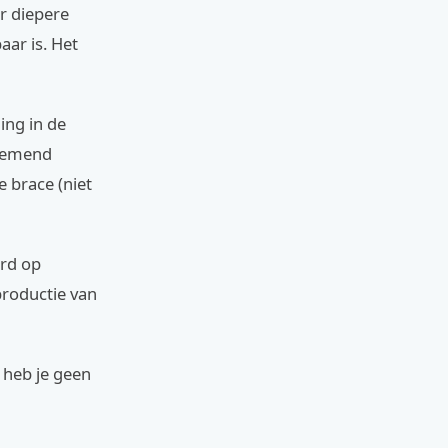
or diepere
aar is. Het
ing in de
ademend
 brace (niet
erd op
productie van
n heb je geen