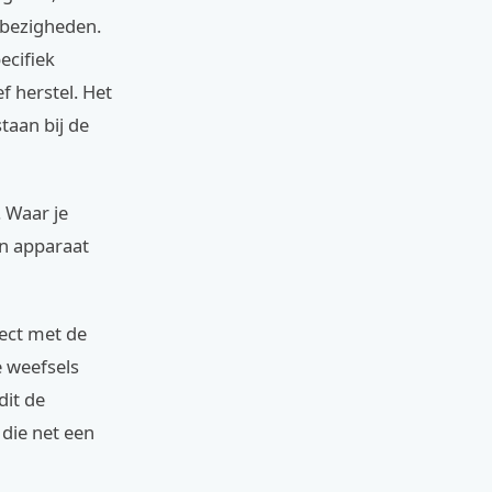
e bezigheden.
ecifiek
f herstel. Het
staan bij de
. Waar je
en apparaat
rect met de
e weefsels
dit de
die net een