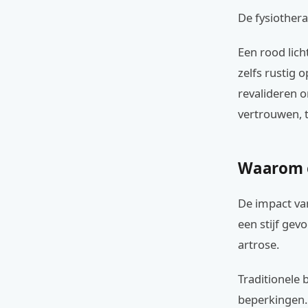
De fysiother
Een rood lich
zelfs rustig 
revalideren om
vertrouwen, t
Waarom e
De impact van
een stijf gev
artrose.
Traditionele
beperkingen. 