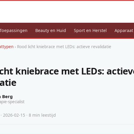
Toepassingen
Beauty en Huid
Sport en Herstel
Apparaat
attypen
› Rood licht kniebrace met LEDs: actieve revalidatie
icht kniebrace met LEDs: actiev
atie
n Berg
apie-specialist
 2026-02-15 · 8 min leestijd