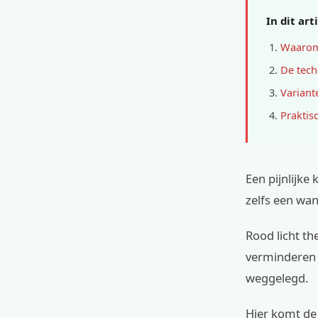
In dit art
Waarom 
De tech
Variant
Praktis
Een pijnlijke 
zelfs een wan
Rood licht th
verminderen e
weggelegd.
Hier komt de