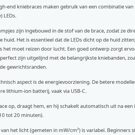
gh-end kniebraces maken gebruik van een combinatie van
) LEDs.
ampjes zijn ingebouwd in de stof van de brace, zodat ze dir
huid. Het is essentieel dat de LEDs dicht op de huid zitten; 
ls het moet reizen door lucht. Een goed ontwerp zorgt ervo
perfect zijn uitgelijnd met de belangrijkste kniebanden, zo
 de gewrichtsranden.
chnisch aspect is de energievoorziening. De betere modell
e lithium-ion batterij, vaak via USB-C.
race op, draagt hem, en hij schakelt automatisch uit na een
 10 tot 20 minuten).
t van het licht (gemeten in mW/cm²) is variabel. Beginners 