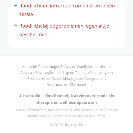
Rood licht en infrarood combineren in één
sessie
Rood licht bij oogproblemen: ogen altijd
beschermen
Medische Toepassingen
Beauty en Huid
Sport en Herstel
Apparaat Reviews
Wetenschap en Techniek
Apparaattypen
Protocollen en Gebruik
Koopgidsen
Doelgroepen
Veterinair en Alternatief
Ultrastudio — Onafhankelijk advies over rood licht
therapie en wellness apparaten
Lisa is lichttherapie-specialist met 10 jaar ervaring in wellness en
huidverzorging. Ze test en reviewt rood licht thera
© 2026 Ultrastudio