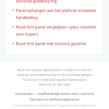
klinische goedkeuring
Panel ophangen aan het plafond: installatie
handleiding
Rood licht panel vergelijken: specs checklist
voor kopers
Rood licht panel met ozonvrij garantie
Medische Toepassingen
Beauty en Huid
Sport en Herstel
Apparaat Reviews
Wetenschap en Techniek
Apparaattypen
Protocollen en Gebruik
Koopgidsen
Doelgroepen
Veterinair en Alternatief
Ultrastudio — Onafhankelijk advies over rood licht
therapie en wellness apparaten
Lisa is lichttherapie-specialist met 10 jaar ervaring in wellness en