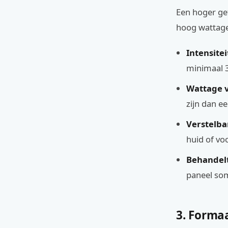
Een hoger get
hoog wattage a
Intensite
minimaal 
Wattage vs
zijn dan 
Verstelbar
huid of vo
Behandelt
paneel so
3. Forma