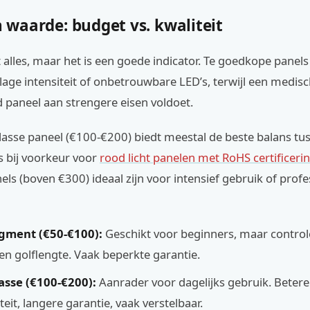
en waarde: budget vs. kwaliteit
et alles, maar het is een goede indicator. Te goedkope panel
age intensiteit of onbetrouwbare LED’s, terwijl een medis
d paneel aan strengere eisen voldoet.
asse paneel (€100-€200) biedt meestal de beste balans tus
es bij voorkeur voor
rood licht panelen met RoHS certificeri
s (boven €300) ideaal zijn voor intensief gebruik of profe
gment (€50-€100):
Geschikt voor beginners, maar control
 en golflengte. Vaak beperkte garantie.
sse (€100-€200):
Aanrader voor dagelijks gebruik. Betere
eit, langere garantie, vaak verstelbaar.