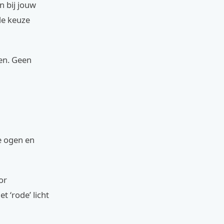
n bij jouw
 de keuze
gen. Geen
je ogen en
or
t ‘rode’ licht