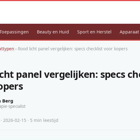
Toepassingen
Beauty en Huid
Sport en Herstel
Apparaat
attypen
› Rood licht panel vergelijken: specs checklist voor kopers
cht panel vergelijken: specs ch
opers
n Berg
apie-specialist
 2026-02-15 · 5 min leestijd