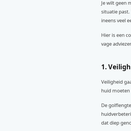
Je wilt geen 
situatie past
ineens veel e
Hier is een c
vage adviezen
1. Veilig
Veiligheid ga
huid moeten 
De golflengte
huidverbeteri
dat diep geno