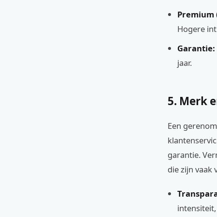
Premium 
Hogere int
Garantie:
jaar.
5. Merk 
Een gerenomm
klantenservic
garantie. Ve
die zijn vaak 
Transpara
intensitei