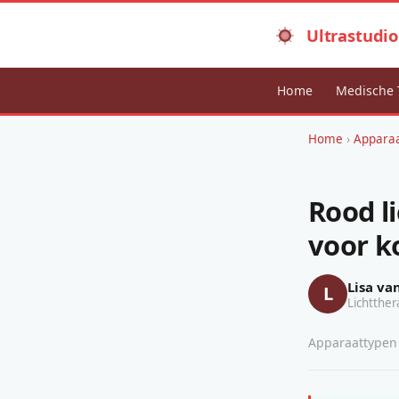
Ultrastudio
Home
Medische 
Home
›
Appara
Rood li
voor k
Lisa va
L
Lichtther
Apparaattypen ·