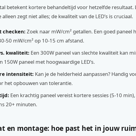
al betekent kortere behandeltijd voor hetzelfde resultaat. 
lleen zegt niet alles; de kwaliteit van de LED’s is cruciaal.
it checken:
Zoek naar mW/cm² getallen. Een goed paneel h
30-50 mW/cm² op 10-15 cm afstand.
. kwaliteit:
Een 300W paneel van slechte kwaliteit kan min
een 150W paneel met hoogwaardige LED’s.
e intensiteit:
Kan je de helderheid aanpassen? Handig vo
or het opbouwen van tolerantie.
ijd:
Een krachtig paneel vereist kortere sessies (5-10 min)
ms 20+ minuten.
at en montage: hoe past het in jouw rui