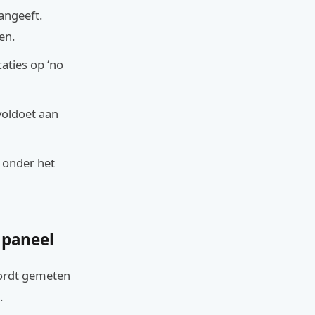
angeeft.
en.
aties op ‘no
voldoet aan
 onder het
 paneel
wordt gemeten
.