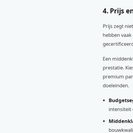
4. Prijs 
Prijs zegt ni
hebben vaak l
gecertificeer
Een middenkl
prestatie. Ki
premium panel
doeleinden.
Budgetse
intensiteit
Middenkla
bouwkwalit