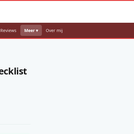
 Reviews
Meer ▾
Over mij
ecklist