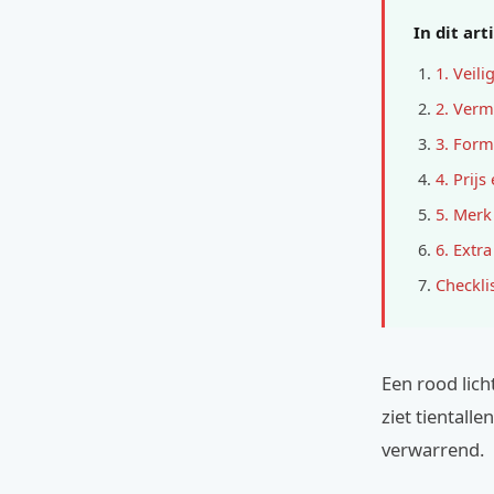
In dit art
1. Veili
2. Verm
3. Form
4. Prijs
5. Merk
6. Extra
Checkli
Een rood lic
ziet tientalle
verwarrend.