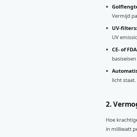
Golflengt
Vermijd pa
UV-filters
UV emission
CE- of FD
basiseisen 
Automatis
licht staa
2. Vermog
Hoe krachtige
in milliwatt 