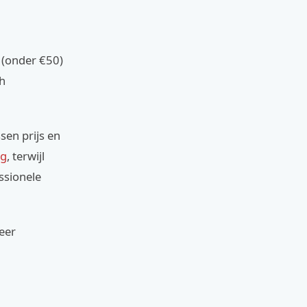
s (onder €50)
ch
sen prijs en
ng
, terwijl
ssionele
eer