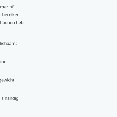
amer of
 bereiken.
of benen heb
 lichaam:
aand
gewicht
 is handig