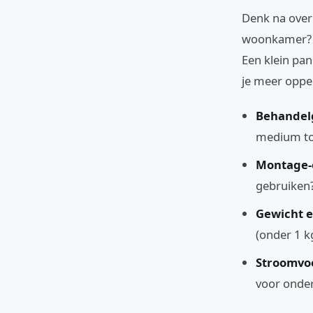
Denk na over 
woonkamer? D
Een klein pa
je meer oppe
Behandel
medium tot
Montage-o
gebruiken?
Gewicht 
(onder 1 k
Stroomvoo
voor onder