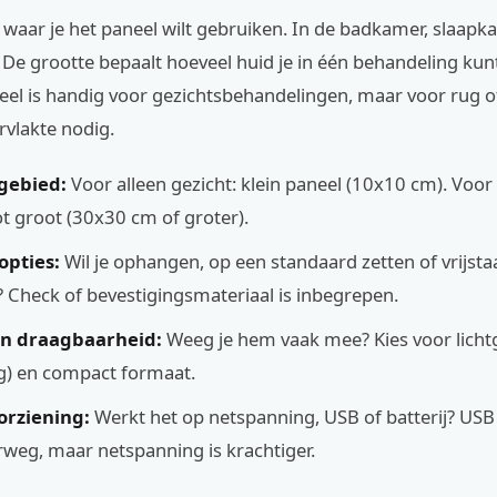
waar je het paneel wilt gebruiken. In de badkamer, slaapk
e grootte bepaalt hoeveel huid je in één behandeling kunt
neel is handig voor gezichtsbehandelingen, maar voor rug 
rvlakte nodig.
gebied:
Voor alleen gezicht: klein paneel (10x10 cm). Voor
 groot (30x30 cm of groter).
pties:
Wil je ophangen, op een standaard zetten of vrijst
 Check of bevestigingsmateriaal is inbegrepen.
en draagbaarheid:
Weeg je hem vaak mee? Kies voor licht
g) en compact formaat.
rziening:
Werkt het op netspanning, USB of batterij? USB
weg, maar netspanning is krachtiger.