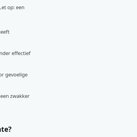
Let op: een
eeft
der effectief
or gevoelige
, een zwakker
mte?