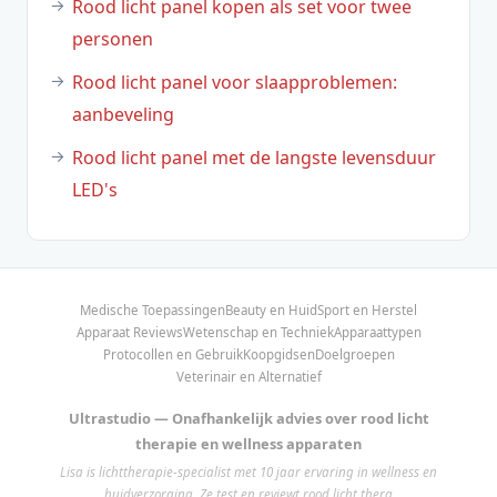
Rood licht panel kopen als set voor twee
personen
Rood licht panel voor slaapproblemen:
aanbeveling
Rood licht panel met de langste levensduur
LED's
Medische Toepassingen
Beauty en Huid
Sport en Herstel
Apparaat Reviews
Wetenschap en Techniek
Apparaattypen
Protocollen en Gebruik
Koopgidsen
Doelgroepen
Veterinair en Alternatief
Ultrastudio — Onafhankelijk advies over rood licht
therapie en wellness apparaten
Lisa is lichttherapie-specialist met 10 jaar ervaring in wellness en
huidverzorging. Ze test en reviewt rood licht thera