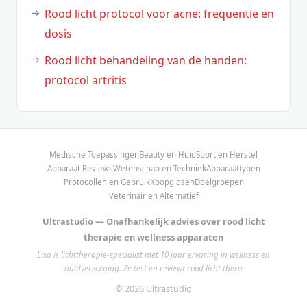
Rood licht protocol voor acne: frequentie en
dosis
Rood licht behandeling van de handen:
protocol artritis
Medische Toepassingen
Beauty en Huid
Sport en Herstel
Apparaat Reviews
Wetenschap en Techniek
Apparaattypen
Protocollen en Gebruik
Koopgidsen
Doelgroepen
Veterinair en Alternatief
Ultrastudio — Onafhankelijk advies over rood licht
therapie en wellness apparaten
Lisa is lichttherapie-specialist met 10 jaar ervaring in wellness en
huidverzorging. Ze test en reviewt rood licht thera
© 2026 Ultrastudio