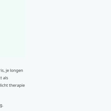
is, je longen
t als
licht therapie
g.