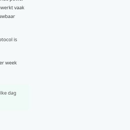
 werkt vaak
ouwbaar
otocol is
per week
elke dag