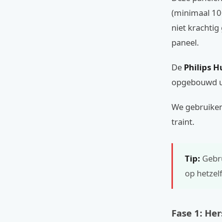
(minimaal 10
niet krachti
paneel.
De
Philips H
opgebouwd ui
We gebruiken 
traint.
Tip:
Gebru
op hetzelf
Fase 1: Her