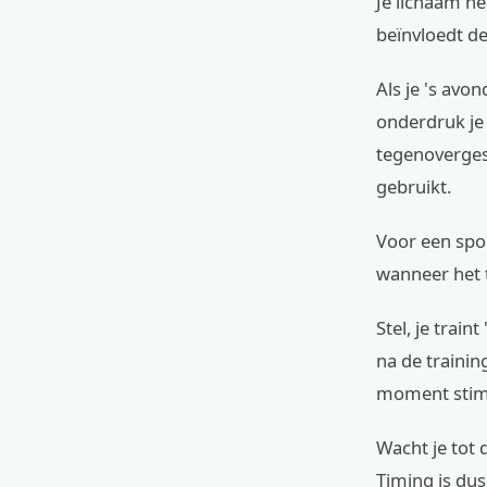
Je lichaam he
beïnvloedt de
Als je 's avon
onderdruk je 
tegenovergest
gebruikt.
Voor een spor
wanneer het t
Stel, je trai
na de trainin
moment stimul
Wacht je tot 
Timing is dus 