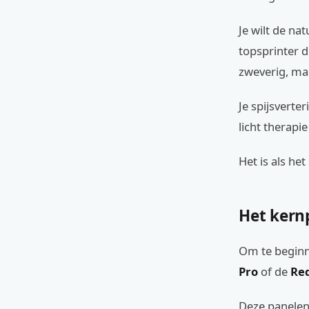
Je wilt de na
topsprinter d
zweverig, maa
Je spijsvert
licht therapie
Het is als he
Het kern
Om te beginn
Pro
of de
Red
Deze panelen