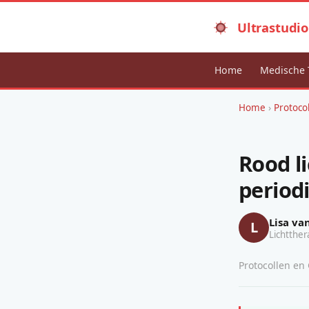
Ultrastudio
Home
Medische 
Home
›
Protoco
Rood li
period
Lisa va
L
Lichtther
Protocollen en 