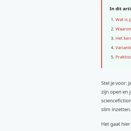
In dit art
Wat is p
Waarom 
Het ker
Variant
Praktis
Stel je voor: 
zijn open en j
sciencefictio
slim inzetten.
Het gaat hier