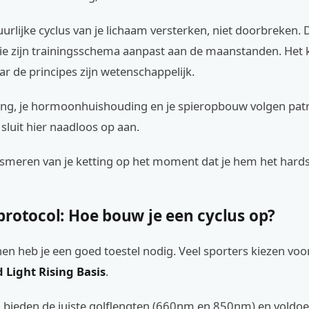
tuurlijke cyclus van je lichaam versterken, niet doorbreken.
ie zijn trainingsschema aanpast aan de maanstanden. Het k
r de principes zijn wetenschappelijk.
ering, je hormoonhuishouding en je spieropbouw volgen pa
 sluit hier naadloos op aan.
t smeren van je ketting op het moment dat je hem het hards
protocol: Hoe bouw je een cyclus op?
en heb je een goed toestel nodig. Veel sporters kiezen voo
 Light Rising Basis
.
 bieden de juiste golflengten (660nm en 850nm) en voldo