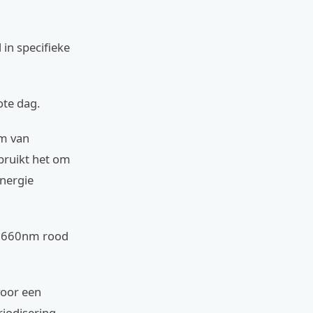
 in specifieke
ote dag.
om van
ebruikt het om
energie
al 660nm rood
voor een
riodisering