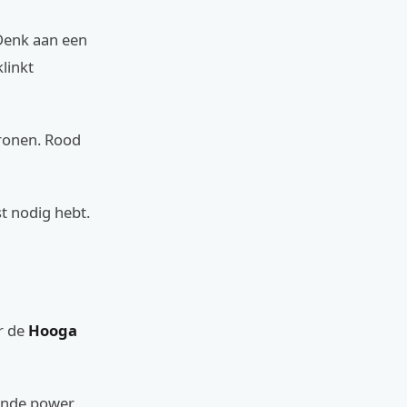
 Denk aan een
linkt
tronen. Rood
t nodig hebt.
r de
Hooga
ende power