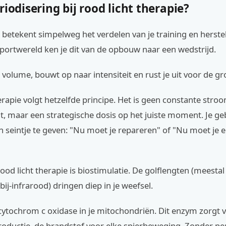
riodisering bij rood licht therapie?
 betekent simpelweg het verdelen van je training en herstel
sportwereld ken je dit van de opbouw naar een wedstrijd.
 volume, bouwt op naar intensiteit en rust je uit voor de gr
erapie volgt hetzelfde principe. Het is geen constante stro
ht, maar een strategische dosis op het juiste moment. Je g
n seintje te geven: "Nu moet je repareren" of "Nu moet je 
ood licht therapie is biostimulatie. De golflengten (meest
j-infrarood) dringen diep in je weefsel.
cytochrom c oxidase in je mitochondriën. Dit enzym zorgt 
roductie, de brandstof voor elke spierbeweging. Zonder pe