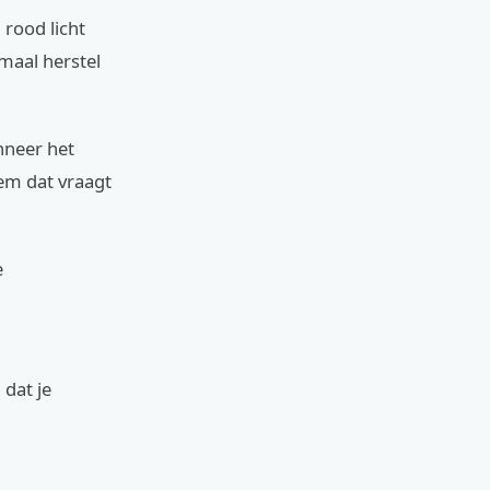
 rood licht
imaal herstel
nneer het
eem dat vraagt
e
 dat je