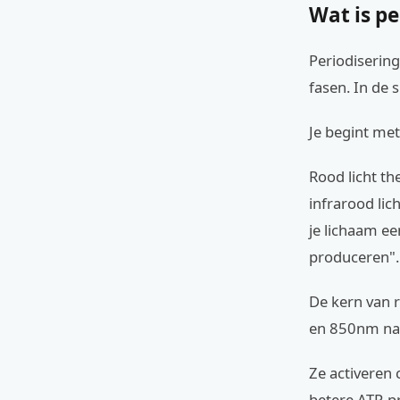
Wat is pe
Periodisering
fasen. In de 
Je begint met
Rood licht th
infrarood lic
je lichaam ee
produceren".
De kern van r
en 850nm nabi
Ze activeren 
betere ATP-p