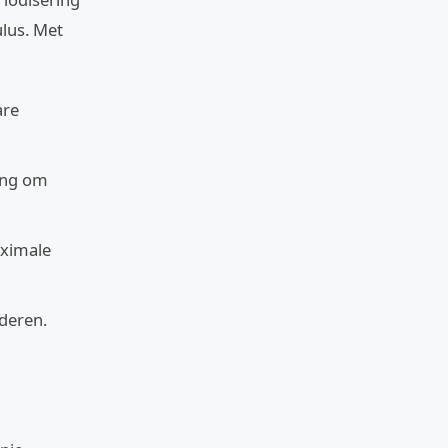
ulus. Met
are
ning om
aximale
deren.