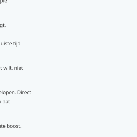
apie
gt,
uiste tijd
wilt, niet
elopen. Direct
p dat
ute boost.