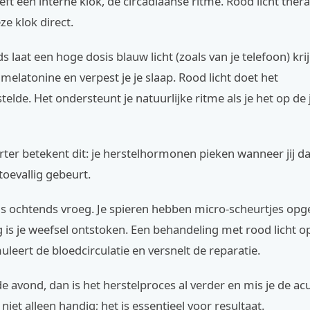
eft een interne klok, de circadiaanse ritme. Rood licht ther
ze klok direct.
ds laat een hoge dosis blauw licht (zoals van je telefoon) krij
melatonine en verpest je je slaap. Rood licht doet het
elde. Het ondersteunt je natuurlijke ritme als je het op de j
ter betekent dit: je herstelhormonen pieken wanneer jij dat 
oevallig gebeurt.
nt 's ochtends vroeg. Je spieren hebben micro-scheurtjes opg
g is je weefsel ontstoken. Een behandeling met rood licht o
eert de bloedcirculatie en versnelt de reparatie.
de avond, dan is het herstelproces al verder en mis je de ac
niet alleen handig; het is essentieel voor resultaat.