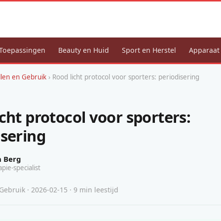
Toepassingen
Beauty en Huid
Sport en Herstel
Apparaat
llen en Gebruik
› Rood licht protocol voor sporters: periodisering
cht protocol voor sporters:
isering
n Berg
apie-specialist
Gebruik · 2026-02-15 · 9 min leestijd