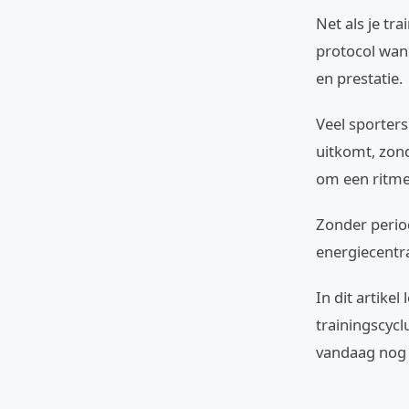
Net als je tr
protocol wann
en prestatie.
Veel sporters
uitkomt, zond
om een ritme
Zonder period
energiecentra
In dit artikel
trainingscycl
vandaag nog 