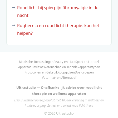
Rood licht bij spierpijn fibromyalgie in de
nacht
Rughernia en rood licht therapie: kan het
helpen?
Medische Toepassingen
Beauty en Huid
Sport en Herstel
Apparaat Reviews
Wetenschap en Techniek
Apparaattypen
Protocollen en Gebruik
Koopgidsen
Doelgroepen
Veterinair en Alternatief
Ultrastudio — Onafhankelijk advies over rood licht
therapie en wellness apparaten
Lisa is lichttherapie-specialist met 10 jaar ervaring in wellness en
huidverzorging. Ze test en reviewt rood licht thera
© 2026 Ultrastudio