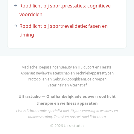
Rood licht bij sportprestaties: cognitieve
voordelen
Rood licht bij sportrevalidatie: fasen en
timing
Medische Toepassingen
Beauty en Huid
Sport en Herstel
Apparaat Reviews
Wetenschap en Techniek
Apparaattypen
Protocollen en Gebruik
Koopgidsen
Doelgroepen
Veterinair en Alternatief
Ultrastudio — Onafhankelijk advies over rood licht
therapie en wellness apparaten
Lisa is lichttherapie-specialist met 10 jaar ervaring in wellness en
huidverzorging. Ze test en reviewt rood licht thera
© 2026 Ultrastudio