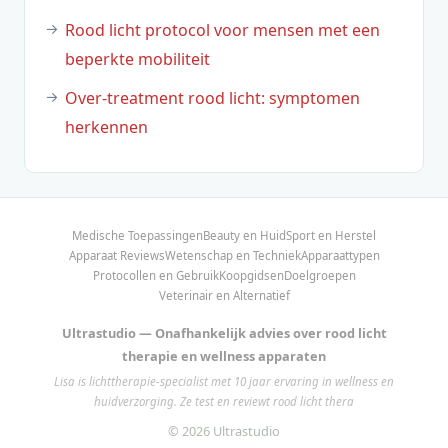
Rood licht protocol voor mensen met een
beperkte mobiliteit
Over-treatment rood licht: symptomen
herkennen
Medische Toepassingen
Beauty en Huid
Sport en Herstel
Apparaat Reviews
Wetenschap en Techniek
Apparaattypen
Protocollen en Gebruik
Koopgidsen
Doelgroepen
Veterinair en Alternatief
Ultrastudio — Onafhankelijk advies over rood licht
therapie en wellness apparaten
Lisa is lichttherapie-specialist met 10 jaar ervaring in wellness en
huidverzorging. Ze test en reviewt rood licht thera
© 2026 Ultrastudio