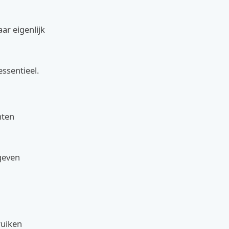
ar eigenlijk
essentieel.
hten
 geven
ruiken