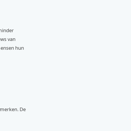
minder
ews van
 mensen hun
tsmerken. De