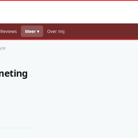
 Reviews
Meer ▾
Over mij
yse
meting