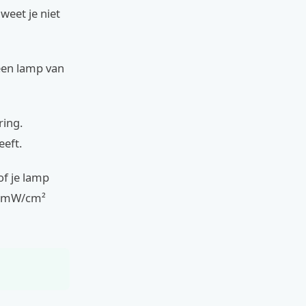
weet je niet
 een lamp van
ring.
eeft.
of je lamp
00 mW/cm²