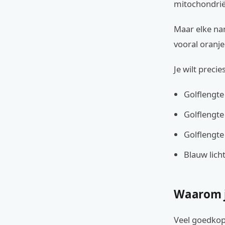
mitochondrië
Maar elke nan
vooral oranje
Je wilt preci
Golflengte
Golflengt
Golflengte
Blauw lich
Waarom j
Veel goedkope