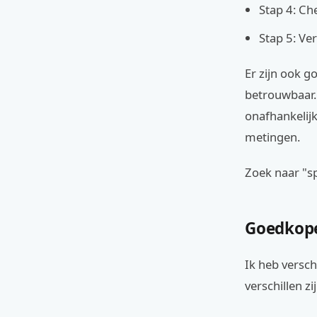
Stap 4: Che
Stap 5: Ve
Er zijn ook 
betrouwbaar. 
onafhankelij
metingen.
Zoek naar "sp
Goedkope 
Ik heb versc
verschillen z