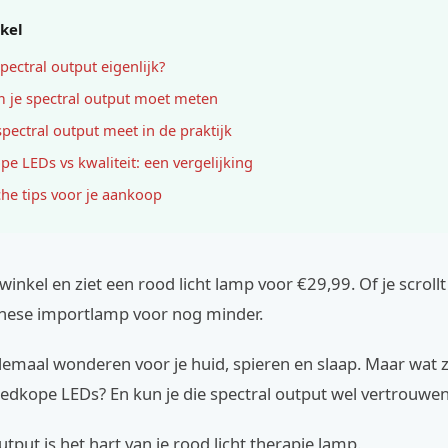
ikel
pectral output eigenlijk?
je spectral output moet meten
spectral output meet in de praktijk
e LEDs vs kwaliteit: een vergelijking
che tips voor je aankoop
 winkel en ziet een rood licht lamp voor €29,99. Of je scrollt
inese importlamp voor nog minder.
lemaal wonderen voor je huid, spieren en slaap. Maar wat zi
oedkope LEDs? En kun je die spectral output wel vertrouwe
utput is het hart van je rood licht therapie lamp.