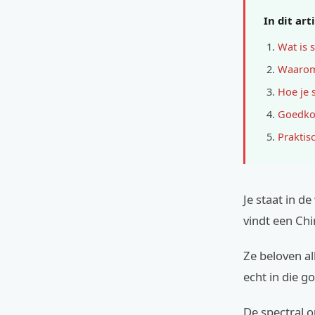
In dit art
Wat is s
Waarom 
Hoe je 
Goedkop
Praktis
Je staat in de
vindt een Ch
Ze beloven al
echt in die g
De spectral o