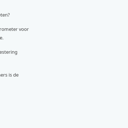
eten?
trometer voor
e.
estering
ers is de