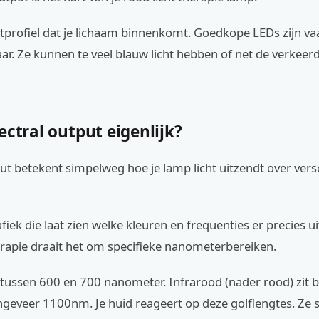
chtprofiel dat je lichaam binnenkomt. Goedkope LEDs zijn va
r. Ze kunnen te veel blauw licht hebben of net de verkeer
ectral output eigenlijk?
ut betekent simpelweg hoe je lamp licht uitzendt over vers
afiek die laat zien welke kleuren en frequenties er precies u
erapie draait het om specifieke nanometerbereiken.
t tussen 600 en 700 nanometer. Infrarood (nader rood) zit 
geveer 1100nm. Je huid reageert op deze golflengtes. Ze 