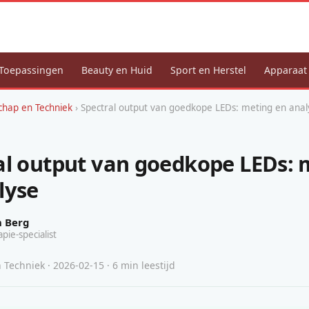
Toepassingen
Beauty en Huid
Sport en Herstel
Apparaat
hap en Techniek
› Spectral output van goedkope LEDs: meting en anal
al output van goedkope LEDs: 
lyse
n Berg
apie-specialist
Techniek · 2026-02-15 · 6 min leestijd