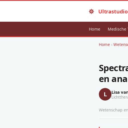
Ultrastudio
Home
Medische 
Home
›
Wetensc
Spectr
en ana
Lisa va
L
Lichtther
Wetenschap en 