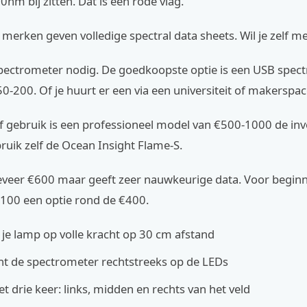
m bij zitten. Dat is een rode vlag.
erken geven volledige spectral data sheets. Wil je zelf m
spectrometer nodig. De goedkoopste optie is een USB spec
-200. Of je huurt er een via een universiteit of makerspac
f gebruik is een professioneel model van €500-1000 de inv
ruik zelf de Ocean Insight Flame-S.
eveer €600 maar geeft zeer nauwkeurige data. Voor beginn
100 een optie rond de €400.
t je lamp op volle kracht op 30 cm afstand
cht de spectrometer rechtstreeks op de LEDs
t drie keer: links, midden en rechts van het veld