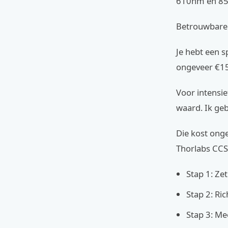
610nm en 850n
Betrouwbare m
Je hebt een 
ongeveer €150
Voor intensie
waard. Ik geb
Die kost ong
Thorlabs CCS
Stap 1: Ze
Stap 2: Ri
Stap 3: Mee