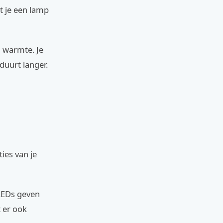
at je een lamp
 warmte. Je
duurt langer.
ties van je
LEDs geven
 er ook