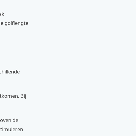
ak
de golflengte
chillende
itkomen. Bij
boven de
stimuleren