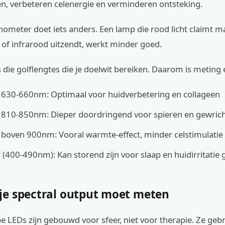
n, verbeteren celenergie en verminderen ontsteking.
ometer doet iets anders. Een lamp die rood licht claimt ma
 of infrarood uitzendt, werkt minder goed.
es die golflengtes die je doelwit bereiken. Daarom is meting 
 630-660nm: Optimaal voor huidverbetering en collageen
e 810-850nm: Dieper doordringend voor spieren en gewric
 boven 900nm: Vooral warmte-effect, minder celstimulatie
t (400-490nm): Kan storend zijn voor slaap en huidirritatie
e spectral output moet meten
 LEDs zijn gebouwd voor sfeer, niet voor therapie. Ze geb