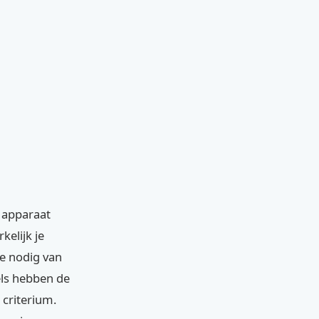
k apparaat
kelijk je
ie nodig van
els hebben de
 criterium.