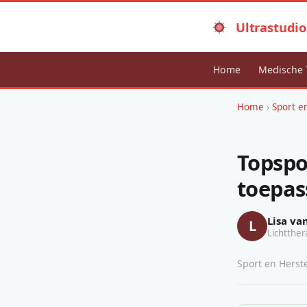
Ultrastudio
Home
Medische 
Home
›
Sport e
Topspor
toepas
Lisa va
L
Lichtther
Sport en Herste