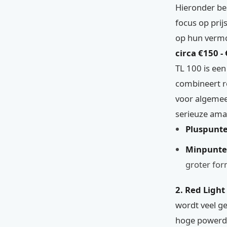
Hieronder bes
focus op prij
op hun vermo
circa €150 -
TL 100 is een
combineert ro
voor algemee
serieuze ama
Pluspunte
Minpunte
groter for
2. Red Light 
wordt veel ge
hoge powerdi