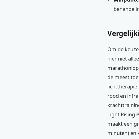
behandeli
Vergelijk
Om de keuze m
hier niet all
marathonlope
de meest toeg
lichttherapie
rood en infra
krachttrainin
Light Rising 
maakt een gro
minuten) en kr