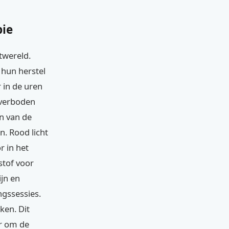
pie
twereld.
 hun herstel
r in de uren
 verboden
rn van de
n. Rood licht
r in het
stof voor
ijn en
ngssessies.
ken. Dit
er om de