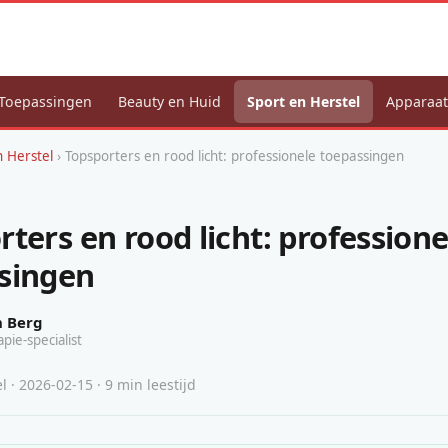
Toepassingen
Beauty en Huid
Sport en Herstel
Apparaat
n Herstel
› Topsporters en rood licht: professionele toepassingen
ters en rood licht: professione
singen
n Berg
apie-specialist
l · 2026-02-15 · 9 min leestijd