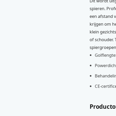
Dit wordt uit
spieren. Pro
een afstand v
krijgen om he
klein gezicht
of schouder.
spiergroepen 
Golflengte
Powerdich
Behandeli
CE-certific
Productov