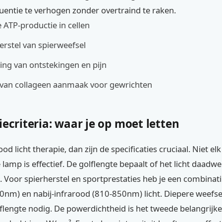
uentie te verhogen zonder overtraind te raken.
ATP-productie in cellen
erstel van spierweefsel
ng van ontstekingen en pijn
 van collageen aanmaak voor gewrichten
iecriteria: waar je op moet letten
ood licht therapie, dan zijn de specificaties cruciaal. Niet el
lamp is effectief. De golflengte bepaalt of het licht daadwer
t. Voor spierherstel en sportprestaties heb je een combinat
0nm) en nabij-infrarood (810-850nm) licht. Diepere weefs
flengte nodig. De powerdichtheid is het tweede belangrijke