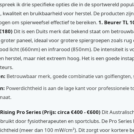
preek ik drie specifieke opties die in de sportwereld populai
s, kwaliteit en bruikbaarheid voor herstel. De producten zij
gen om spierweefsel effectief te bereiken.
1. Beurer TL 10
 €180)
Dit is een Duits merk dat bekend staat om betrouwb
 groter paneel, ideaal voor grotere spiergroepen zoals rug 
od licht (660nm) en infrarood (850nm). De intensiteit is 
n herstel, maar niet extreem hoog. Het is een goede insta
teurs.
n:
Betrouwbaar merk, goede combinatie van golflengten, s
n:
Powerdichtheid is aan de lage kant voor professionele t
maat.
Rising Pro Series (Prijs: circa €400 - €600)
Dit Australis
bruikt door fysiotherapeuten en sportclubs. De Pro Series 
chtheid (meer dan 100 mW/cm²). Dit zorgt voor kortere be