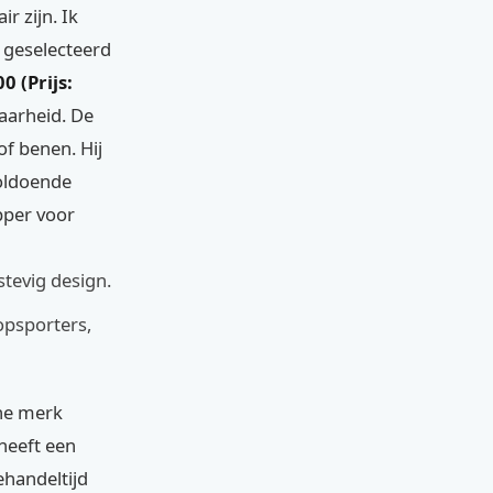
r zijn. Ik
n geselecteerd
0 (Prijs:
aarheid. De
of benen. Hij
voldoende
pper voor
tevig design.
opsporters,
che merk
heeft een
handeltijd