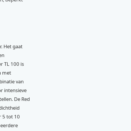
. Het gaat
en
r TL 100 is
en met
binatie van
r intensieve
tellen. De Red
dichtheid
 5 tot 10
 meerdere