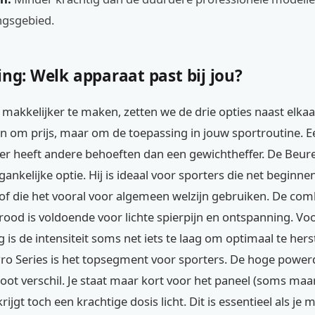
ngsgebied.
ing: Welk apparaat past bij jou?
akkelijker te maken, zetten we de drie opties naast elkaar
een om prijs, maar om de toepassing in jouw sportroutine. E
r heeft andere behoeften dan een gewichtheffer. De Beure
ankelijke optie. Hij is ideaal voor sporters die net beginn
 of die het vooral voor algemeen welzijn gebruiken. De com
rood is voldoende voor lichte spierpijn en ontspanning. Voo
g is de intensiteit soms net iets te laag om optimaal te hers
Pro Series is het topsegment voor sporters. De hoge power
ot verschil. Je staat maar kort voor het paneel (soms maar
ijgt toch een krachtige dosis licht. Dit is essentieel als je