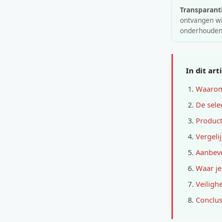
Transparanti
ontvangen wij
onderhouden
In dit art
Waarom 
De sele
Product
Vergeli
Aanbeve
Waar je
Veiligh
Conclus