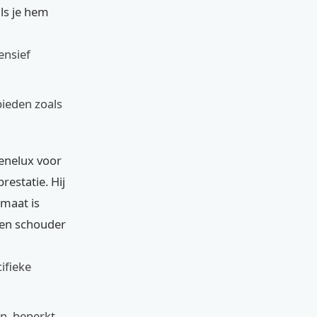
als je hem
ensief
bieden zoals
enelux voor
restatie. Hij
maat is
een schouder
ifieke
n, beperkt