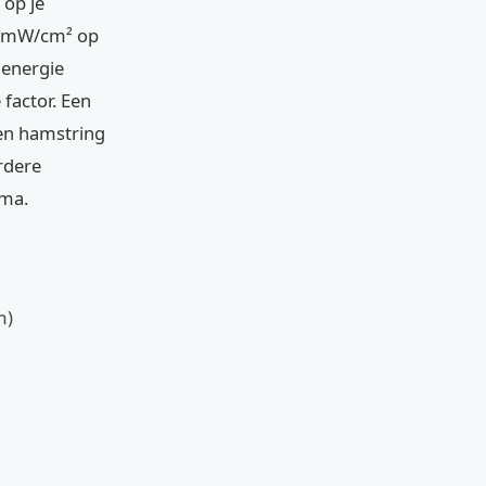
 op je
00 mW/cm² op
 energie
factor. Een
een hamstring
rdere
ema.
m)