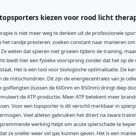
opsporters kiezen voor rood licht thera
erapie is niet meer weg te denken uit de professionele spor
op het randje presteren, zoeken constant naar manieren om
. Ze weten dat spieren niet groeien tijdens de training, maa
cht biedt hier een fysieke voorsprong zonder dat het op de
 staat. Het is een tool voor biologische optimalisatie. De ke
in de mitochondriën. Dit zijn de energiecentrales van je celle
ke golflengten (tussen de 600nm en 850nm) dringt diep doo
timuleert de ATP-productie. Meer ATP betekent meer brand
sen. Voor een topsporter is dit verschil merkbaar in spierp
rmogen. Veel atleten gebruiken het direct na zware traini
gsremmende werking helpt om acute spierschade te beper
dat ze sneller weer vol gas kunnen geven. Het is een mani