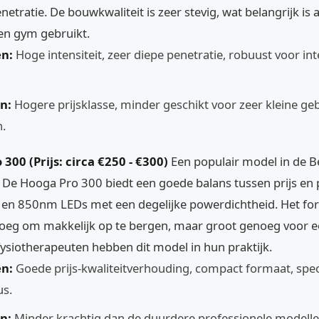
netratie. De bouwkwaliteit is zeer stevig, wat belangrijk is 
een gym gebruikt.
n:
Hoge intensiteit, zeer diepe penetratie, robuust voor int
n:
Hogere prijsklasse, minder geschikt voor zeer kleine ge
.
 300 (Prijs: circa €250 - €300)
Een populair model in de B
 De Hooga Pro 300 biedt een goede balans tussen prijs en p
en 850nm LEDs met een degelijke powerdichtheid. Het for
eg om makkelijk op te bergen, maar groot genoeg voor 
 fysiotherapeuten hebben dit model in hun praktijk.
n:
Goede prijs-kwaliteitverhouding, compact formaat, spec
s.
n:
Minder krachtig dan de duurdere professionele modelle