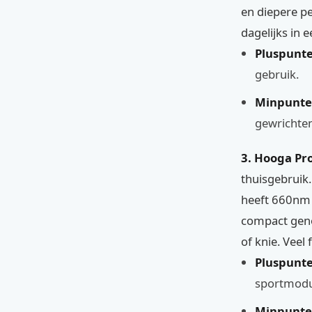
en diepere pe
dagelijks in 
Pluspunte
gebruik.
Minpunte
gewrichten
3. Hooga Pro
thuisgebruik.
heeft 660nm 
compact geno
of knie. Veel
Pluspunte
sportmodu
Minpunte