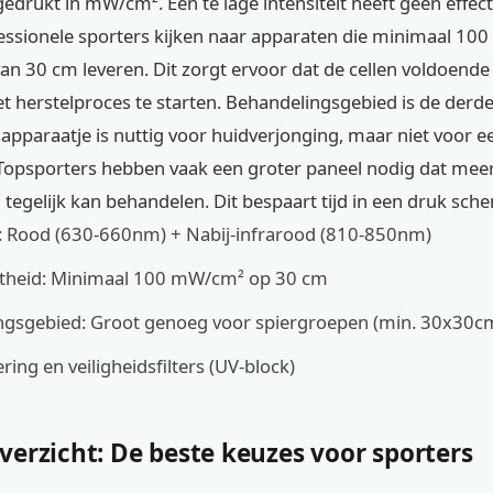
gedrukt in mW/cm². Een te lage intensiteit heeft geen effect
fessionele sporters kijken naar apparaten die minimaal 1
an 30 cm leveren. Dit zorgt ervoor dat de cellen voldoende
t herstelproces te starten. Behandelingsgebied is de derde 
sapparaatje is nuttig voor huidverjonging, maar niet voor 
 Topsporters hebben vaak een groter paneel nodig dat mee
tegelijk kan behandelen. Dit bespaart tijd in een druk sch
: Rood (630-660nm) + Nabij-infrarood (810-850nm)
theid: Minimaal 100 mW/cm² op 30 cm
ngsgebied: Groot genoeg voor spiergroepen (min. 30x30c
ering en veiligheidsfilters (UV-block)
erzicht: De beste keuzes voor sporters