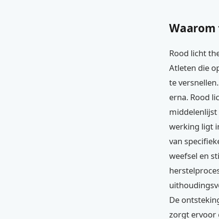
Waarom t
Rood licht th
Atleten die 
te versnellen
erna. Rood li
middelenlijst
werking ligt 
van specifie
weefsel en s
herstelproces
uithoudingsve
De ontstekin
zorgt ervoor 